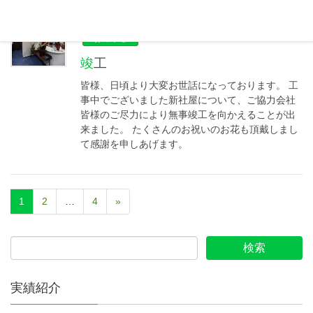
2022年9月21日
お知らせ
竣工
皆様、日頃より大変お世話になっております。 工
事中でございました新社屋について、ご協力会社
皆様のご尽力により無事竣工を向かえることが出
来ました。 たくさんのお祝いのお花も頂戴しまし
て感謝を申しあげます。
1
2
…
4
»
実績紹介